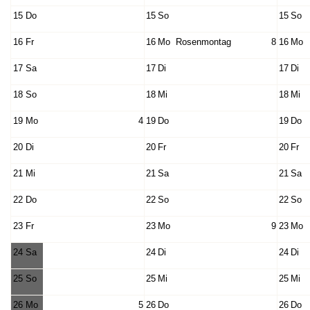
15
Do
15
So
15
So
16
Fr
16
Mo
Rosenmontag
8
16
Mo
17
Sa
17
Di
17
Di
18
So
18
Mi
18
Mi
19
Mo
4
19
Do
19
Do
20
Di
20
Fr
20
Fr
21
Mi
21
Sa
21
Sa
22
Do
22
So
22
So
23
Fr
23
Mo
9
23
Mo
24
Sa
24
Di
24
Di
25
So
25
Mi
25
Mi
26
Mo
5
26
Do
26
Do