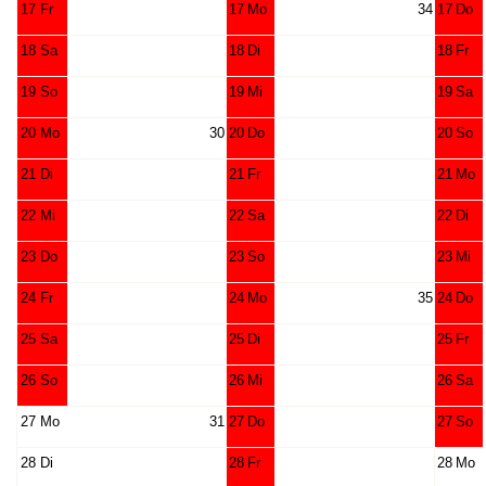
17
Fr
17
Mo
34
17
Do
18
Sa
18
Di
18
Fr
19
So
19
Mi
19
Sa
20
Mo
30
20
Do
20
So
21
Di
21
Fr
21
Mo
22
Mi
22
Sa
22
Di
23
Do
23
So
23
Mi
24
Fr
24
Mo
35
24
Do
25
Sa
25
Di
25
Fr
26
So
26
Mi
26
Sa
27
Mo
31
27
Do
27
So
28
Di
28
Fr
28
Mo