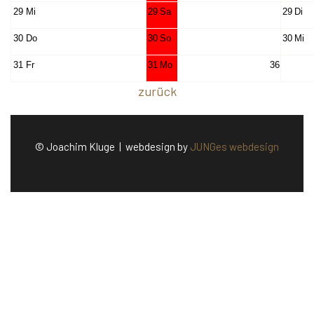
29
Mi
29
Sa
29
Di
30
Do
30
So
30
Mi
31
Fr
31
Mo
36
zurück
© Joachim Kluge | webdesign by
JUNGes webdesign