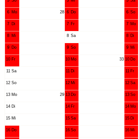
5
So
5
Mi
5
Sa
6
Mo
28
6
Do
6
So
7
Di
7
Fr
7
Mo
8
Mi
8
Sa
8
Di
9
Do
9
So
9
Mi
10
Fr
10
Mo
33
10
Do
11
Sa
11
Di
11
Fr
12
So
12
Mi
12
Sa
13
Mo
29
13
Do
13
So
14
Di
14
Fr
14
Mo
15
Mi
15
Sa
15
Di
16
Do
16
So
16
Mi