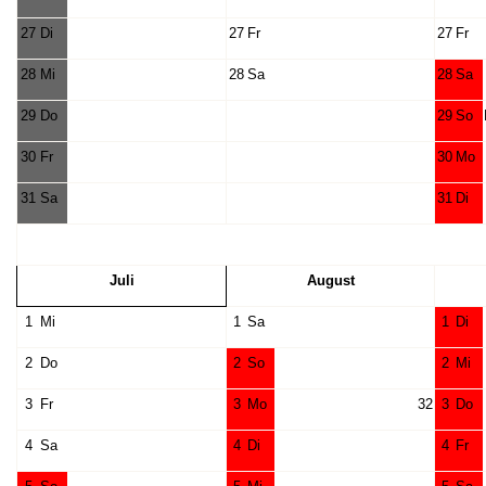
27
Di
27
Fr
27
Fr
28
Mi
28
Sa
28
Sa
29
Do
29
So
30
Fr
30
Mo
31
Sa
31
Di
Juli
August
1
Mi
1
Sa
1
Di
2
Do
2
So
2
Mi
3
Fr
3
Mo
32
3
Do
4
Sa
4
Di
4
Fr