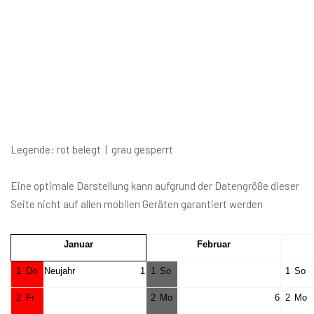
Legende: rot belegt | grau gesperrt
Eine optimale Darstellung kann aufgrund der Datengröße dieser
Seite nicht auf allen mobilen Geräten garantiert werden
Januar
Februar
1
Do
Neujahr
1
1
So
1
So
2
Fr
2
Mo
6
2
Mo